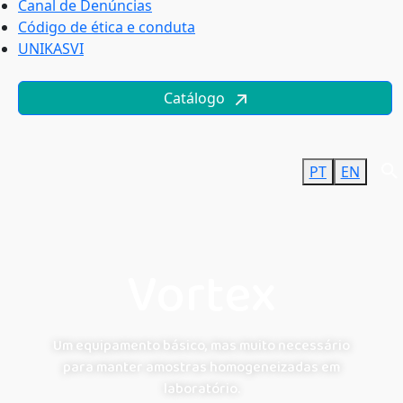
Canal de Denúncias
Código de ética e conduta
UNIKASVI
Catálogo
PT
EN
Vortex
Um equipamento básico, mas muito necessário
para manter amostras homogeneizadas em
laboratório.