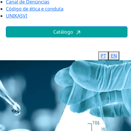
Canal de Denúncias
Código de ética e conduta
UNIKASVI
Catálogo
PT
EN