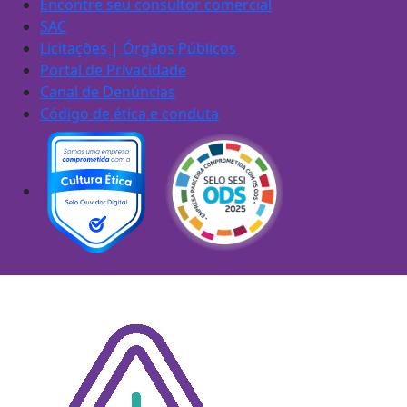
Encontre seu consultor comercial
SAC
Licitações | Órgãos Públicos
Portal de Privacidade
Canal de Denúncias
Código de ética e conduta