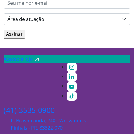
Acesso à loja
(41) 3535-0900
R. Brasholanda, 240 - Weissópolis
Pinhais - PR, 83322-070