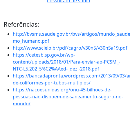
tiossulfato de sódi
o
Referências:
http://bvsms.saude.gov.br/bvs/artigos/mundo_saud
mo_humano.pdf
http://www.scielo.br/pdf/cagro/v30n5/v30n5a19.pdf
https://cetesb.sp.gov.br/wp-
content/uploads/2018/01/Para-enviar-ao-PCSM_-
NTC-L5.202_5%C2%AAed-_dez.-2018.pdf
https://bancadapronta.wordpress.com/2013/09/03/an
de-coliformes-por-tubos-multiplos/
https://nacoesunidas.org/onu-45-bilhoes-de-
pessoas-nao-dispoem-de-saneamento-seguro-no-
mundo/