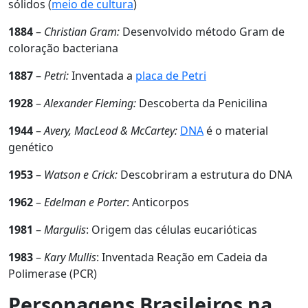
sólidos (
meio de cultura
)
1884
–
Christian Gram:
Desenvolvido método Gram de
coloração bacteriana
1887
–
Petri:
Inventada a
placa de Petri
1928
–
Alexander Fleming:
Descoberta da Penicilina
1944
–
Avery, MacLeod & McCartey:
DNA
é o material
genético
1953
–
Watson e Crick:
Descobriram a estrutura do DNA
1962
–
Edelman e Porter
: Anticorpos
1981
–
Margulis
: Origem das células eucarióticas
1983
–
Kary Mullis
: Inventada Reação em Cadeia da
Polimerase (PCR)
Personagens Brasileiros na