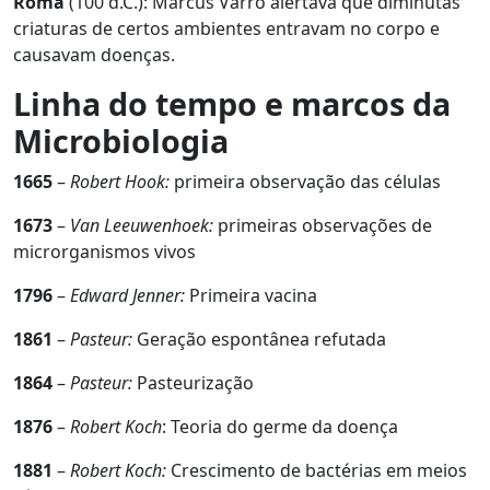
Roma
(100 d.C.): Marcus Varro alertava que diminutas
criaturas de certos ambientes entravam no corpo e
causavam doenças.
Linha do tempo e marcos da
Microbiologia
1665
–
Robert Hook:
primeira observação das células
1673
–
Van Leeuwenhoek:
primeiras observações de
microrganismos vivos
1796
–
Edward Jenner:
Primeira vacina
1861
–
Pasteur:
Geração espontânea refutada
1864
–
Pasteur:
Pasteurização
1876
–
Robert Koch
: Teoria do germe da doença
1881
–
Robert Koch:
Crescimento de bactérias em meios