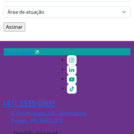
Acesso à loja
(41) 3535-0900
R. Brasholanda, 240 - Weissópolis
Pinhais - PR, 83322-070
Institucional