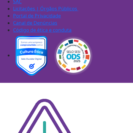
SAC
Licitações | Órgãos Públicos
Portal de Privacidade
Canal de Denúncias
Código de ética e conduta