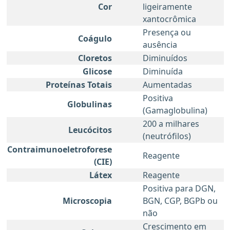
Cor
ligeiramente
xantocrômica
Presença ou
Coágulo
ausência
Cloretos
Diminuídos
Glicose
Diminuída
Proteínas Totais
Aumentadas
Positiva
Globulinas
(Gamaglobulina)
200 a milhares
Leucócitos
(neutrófilos)
Contraimunoeletroforese
Reagente
(CIE)
Látex
Reagente
Positiva para DGN,
Microscopia
BGN, CGP, BGPb ou
não
Crescimento em